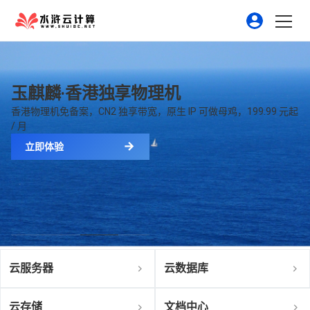
玉麒麟·香港独享物理机
香港物理机免备案，CN2 独享带宽，原生 IP 可做母鸡，199.99 元起
/ 月
立即体验
云服务器
云数据库
云存储
文档中心