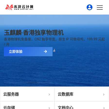
玉麒麟·香港独享物理机
香港物理机免备案，CN2 独享带宽，原生 IP 可做母鸡，199.99 元起
/ 月
立即体验
云服务器
云数据库
云存储
文档中心