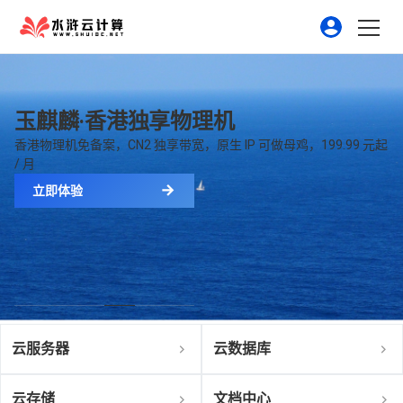
玉麒麟·香港独享物理机
香港物理机免备案，CN2 独享带宽，原生 IP 可做母鸡，199.99 元起
/ 月
立即体验
云服务器
云数据库
云存储
文档中心