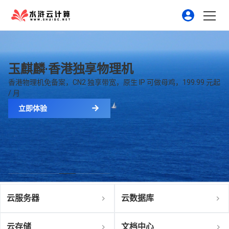
玉麒麟·香港独享物理机
香港物理机免备案，CN2 独享带宽，原生 IP 可做母鸡，199.99 元起
/ 月
立即体验
云服务器
云数据库
云存储
文档中心