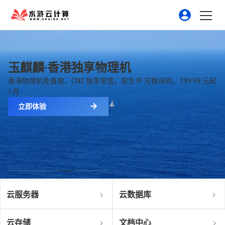
玉麒麟·香港独享物理机
香港物理机免备案，CN2 独享带宽，原生 IP 可做母鸡，199.99 元起
/ 月
立即体验
云服务器
云数据库
云存储
文档中心