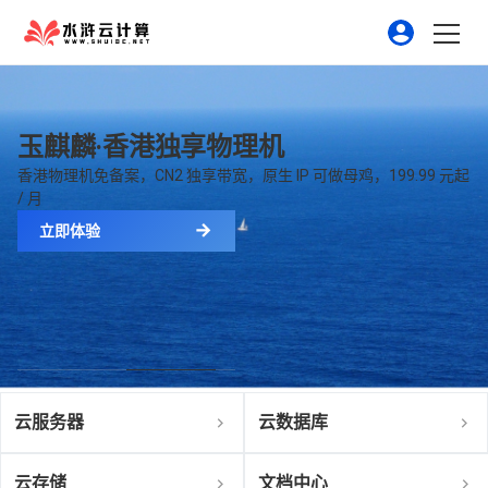
玉麒麟·香港独享物理机
香港物理机免备案，CN2 独享带宽，原生 IP 可做母鸡，199.99 元起
/ 月
立即体验
云服务器
云数据库
云存储
文档中心