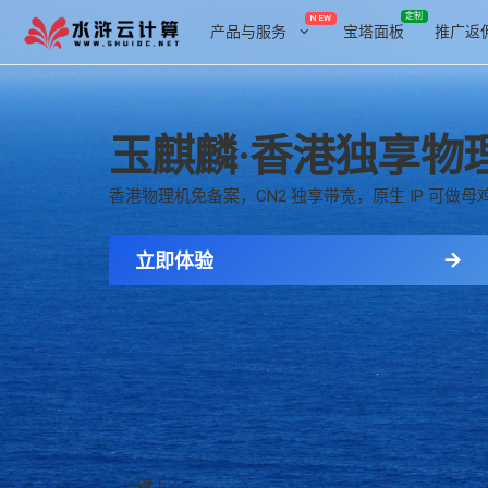
定制
NEW
产品与服务
宝塔面板
推广返
产品与服务
玉麒麟·香港独享物
云服务器
混江
香港物理机免备案，CN2 独享带宽，原生 IP 可做母鸡，1
免备案
无阻
立即体验
神行
亚太2
一键上云