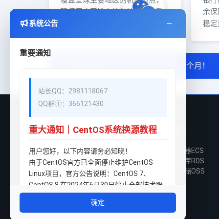
覆盖全球主要地区的机房节点，
银行
确保用户无论身处何地都能享受
余保
系统公告
极速访问体验
稳定
重要通知
香港铂金CN2-4H4G，仅需19.9一个月！
站长QQ：2981118067
QQ群①：366121430
重大通知｜CentOS系统换源教程
关于我们
产品
公司介绍
云服务器ECS
用户您好，以下内容请务必知晓！
发展历程
云数据库RDS
由于CentOS官方已全面停止维护CentOS
企业文化
对象存储OSS
Linux项目，官方公告说明：CentOS 7、
加入我们
CentOS 8 在2024年6月30日停止全部技术服
务支持。
确定
原有系统官方源现已全部失效，安装宝塔面