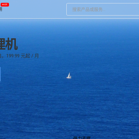
HOT
佣
理机
龙·香港CN2新铂金云服务器
99.99 元起 / 月
、CN2大陆秒开，原生IP可折现，出海入华畅通
。
太保·亚太加速型CDN
0+节点极速驰骋
强力支撑