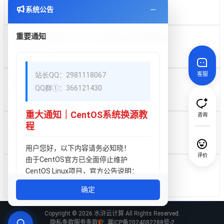
2025-05-03
2524
系统公告
重要通知
Windows 系统下 Python 环境安装的详细教程
2025-05-03
3640
站长QQ：2981118067
客服
水浒云计算主机租用服务条款
QQ群①：366121430
2025-04-21
3238
重大通知｜CentOS系统换源教
咨询
Linux系统下修改密码
程
2025-04-21
2715
用户您好，以下内容请务必知晓！
评价
由于CentOS官方已全面停止维护
Linux系统常用命令
CentOS Linux项目，官方公告说明：
2025-04-21
2738
CentOS 7、CentOS 8 在2024年6月30
确定
日停止全部技术服务支持。
Copyright © 2026 水浒云计算 All Rights Reserved.
原有系统官方源现已全部失效，安装宝
隐私条款
服务条款
冀ICP备2024082288号-2