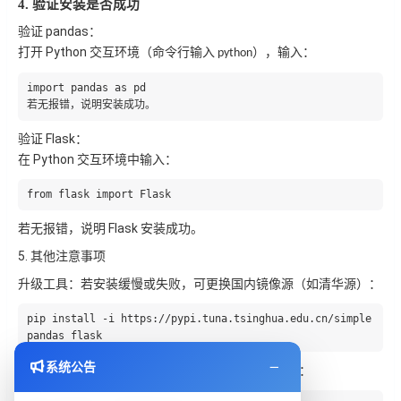
4. 验证安装是否成功
 pandas
验证
：
 Python 
打开
交互环境（命令行输入
），输入： 
 python
import pandas as pd
若无报错，说明安装成功。
 Flask
验证
：
 Python 
在
交互环境中输入： 
from flask import Flask
 Flask 
若无报错，说明
安装成功。
5. 
其他注意事项
升级工具：若安装缓慢或失败，可更换国内镜像源（如清华源）：
pip install -i https://pypi.tuna.tsinghua.edu.cn/simple 
pandas flask
系统公告
 pip 
检查
版本：确保
是最新版本，避免安装问题： 
 pip 