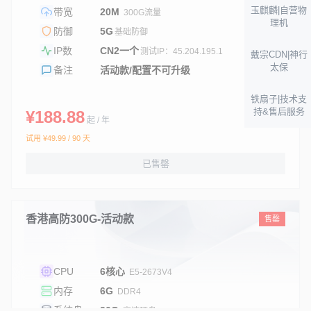
玉麒麟|自营物
带宽
20M
300G流量
理机
防御
5G
基础防御
IP数
CN2一个
测试IP：45.204.195.1
戴宗CDN|神行
太保
备注
活动款/配置不可升级
铁扇子|技术支
持&售后服务
¥188.88
起 / 年
试用 ¥49.99 / 90 天
已售罄
香港高防300G-活动款
售罄
CPU
6核心
E5-2673V4
内存
6G
DDR4
系统盘
30G