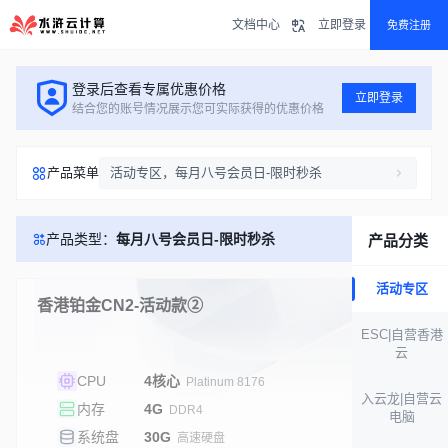
文档中心
立即登录
免费注册
登录后查看专属优惠价格
立即登录
结合您的账号情况展示您可实际获得的优惠价格
产品菜单
活动专区，每月八号会员日-限时秒杀
产品类型：
每月八号会员日-限时秒杀
产品分类
活动专区
香港铂金CN2-活动款②
售罄
ESC|自营香港
云
CPU
4核心
Platinum 8176
入云龙|自营云
内存
4G
DDR4
电脑
系统盘
30G
高速硬盘