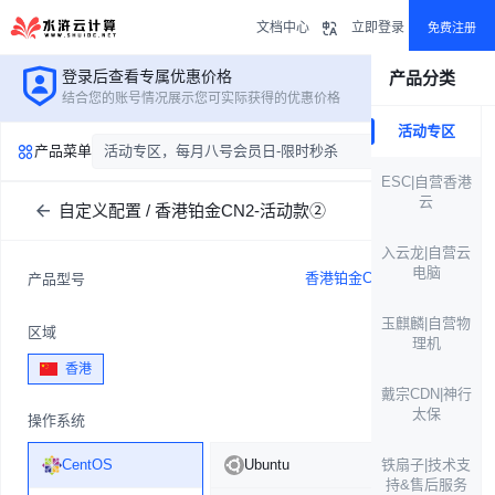
文档中心
立即登录
免费注册
登录后查看专属优惠价格
产品分类
立即登录
结合您的账号情况展示您可实际获得的优惠价格
活动专区
产品菜单
活动专区，每月八号会员日-限时秒杀
ESC|自营香港
云
自定义配置 / 香港铂金CN2-活动款②
入云龙|自营云
电脑
香港铂金CN2-活动款②
产品型号
玉麒麟|自营物
区域
理机
香港
戴宗CDN|神行
太保
操作系统
CentOS
Ubuntu
铁扇子|技术支
持&售后服务