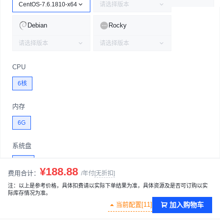
CentOS-7.6.1810-x64
请选择版本
Debian
Rocky
请选择版本
请选择版本
CPU
6核
内存
6G
系统盘
30G
¥188.88
费用合计：
/年付
[无折扣]
网络类型
注：以上是参考价格，具体扣费请以实际下单结果为准，具体资源及是否可订购以实
际库存情况为准。
VPC网络
经典网络
当前配置[11]
加入购物车