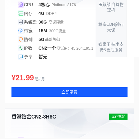
CPU
4核心
玉麒麟|自营物
Platinum 8176
理机
内存
4G
DDR4
系统盘
30G
高速硬盘
戴宗CDN|神行
太保
带宽
15M
300G流量
防御
5G
基础防御
铁扇子|技术支
IP数
CN2一个
测试IP：45.204.195.1
持&售后服务
尊享
暂无
¥21.99
起 / 月
立即購買
香港铂金CN2-8H8G
库存充足